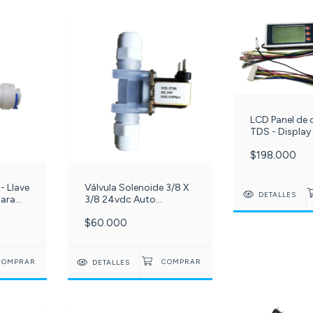
LCD Panel de 
TDS - Display
sistema RO o
$198.000
inversa c-041
- Llave
Válvula Solenoide 3/8 X
DETALLES
para
3/8 24vdc Auto
a de
Apagado repuesto para
$60.000
o Q.F,
filtro Ósmosis inversa. c-
x ¼
075-
DETALLES