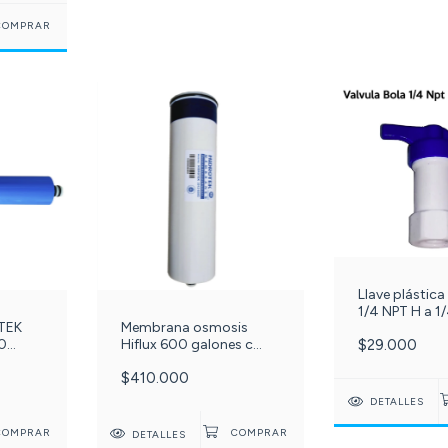
Llave plástica
1/4 NPT H a 1
TEK
Membrana osmosis
para tanque 
50
Hiflux 600 galones c
$29.000
inversa REF -1
-181-
DCC024A
$410.000
DETALLES
DETALLES