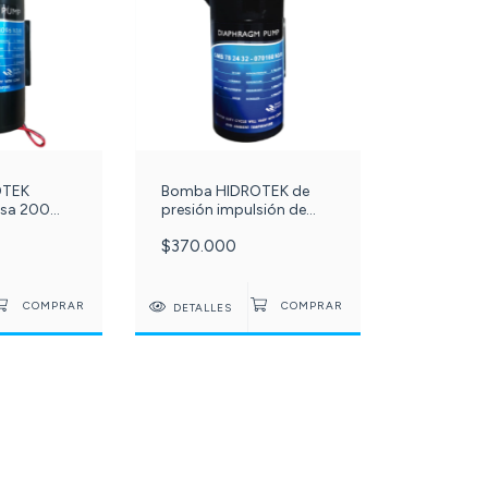
OTEK
Bomba HIDROTEK de
rsa 200
presión impulsión de
07-
diafragma 400 galones
$370.000
día c -211-
DETALLES