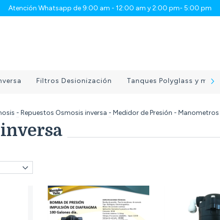
Atención Whatsapp de 9:00 am - 12:00 am y 2:00 pm- 5:00 pm
nversa
Filtros Desionización
Tanques Polyglass y medio
mosis
-
Repuestos Osmosis inversa
-
Medidor de Presión - Manometros
inversa