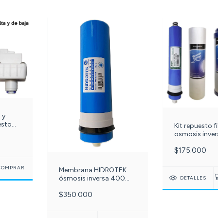
 y
esto
Kit repuesto fi
osis
osmosis inver
galones, 3 m
$175.000
10 pulg, Sed
5 micra + car
+ carbón granu
Membrana HIDROTEK
de agua y Me
ósmosis inversa 400
DETALLES
FEY 75 g. c-5
galones c -043-
$350.000