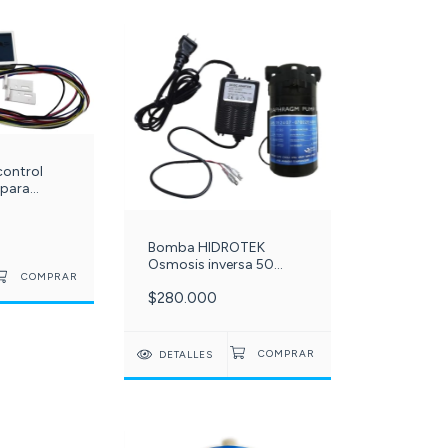
control
 para
smosis
-
Bomba HIDROTEK
Osmosis inversa 50
Galones con Fuente 24v
$280.000
- 1.5 Adaptador Ac/dc c
-124-209-
DETALLES