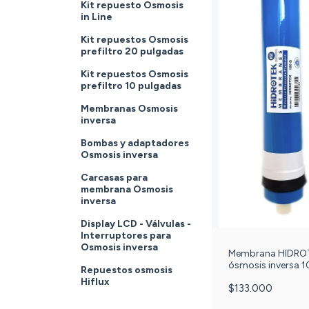
Kit repuesto Osmosis
in Line
Kit repuestos Osmosis
prefiltro 20 pulgadas
Kit repuestos Osmosis
prefiltro 10 pulgadas
Membranas Osmosis
inversa
Bombas y adaptadores
Osmosis inversa
Carcasas para
membrana Osmosis
inversa
Display LCD - Válvulas -
Interruptores para
Osmosis inversa
Membrana HIDRO
ósmosis inversa 
Repuestos osmosis
galones c-09-
Hiflux
$133.000