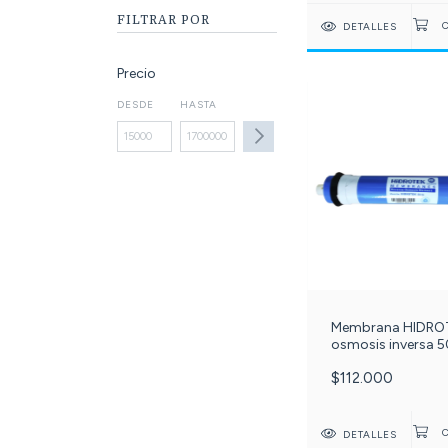
FILTRAR POR
DETALLES
Precio
DESDE
HASTA
Membrana HIDRO
osmosis inversa 
galones. c-125-
$112.000
DETALLES