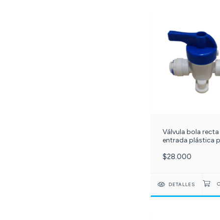
Válvula bola recta 
entrada plástica 
manguera - válvul
$28.000
paso acople rápid
conexión ¼ mang 
mang. C-206-
DCC025A
DETALLES