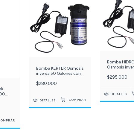
Bomba HIDR
Osmosis inve
Bomba KERTER Osmosis
Galones con 
inversa 50 Galones con
$295.000
- 1.5 Adaptad
Fuente 24v - 1.5
-215-209
$280.000
Adaptador Ac/dc c
-214-209-
ek
200
DETALLES
DETALLES