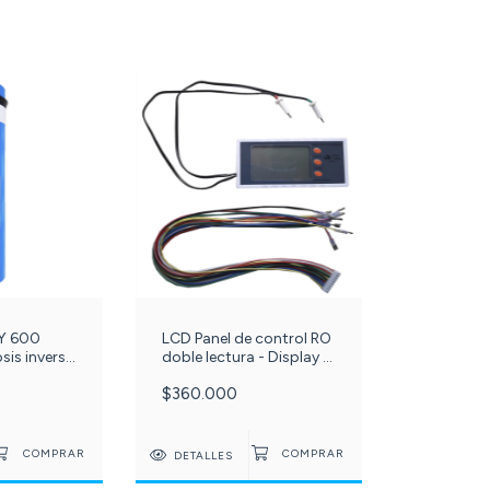
LCD Panel de control RO
Y 600
doble lectura - Display c
is inversa
-213-
$360.000
DETALLES