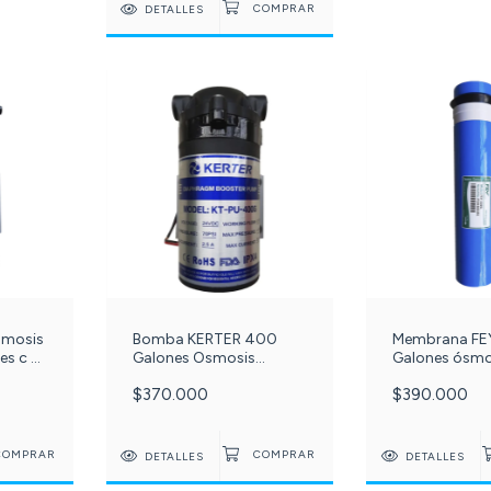
DETALLES
smosis
Bomba KERTER 400
Membrana FE
es c -
Galones Osmosis
Galones ósmos
Inversa c -211-
RO c -195-
$370.000
$390.000
DETALLES
DETALLES