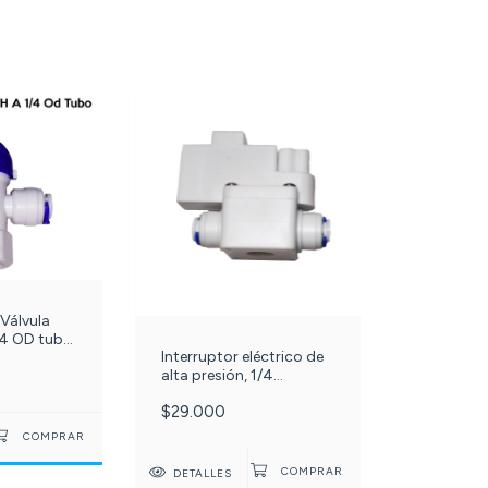
 Válvula
/4 OD tubo
Interruptor eléctrico de
de osmosis
alta presión, 1/4
22-
manguera, conexión
$29.000
rápida, Para filtros de
Osmosis inversa. High
Pressure Switch Q.F. C-
36-
DETALLES