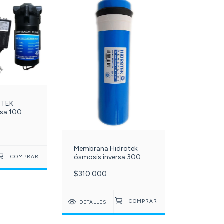
OTEK
rsa 100
Fuente 24v
or Ac/dc c
Membrana Hidrotek
ósmosis inversa 300
galones c-011-
$310.000
DETALLES