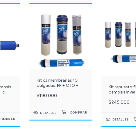
Kit x3 membranas 10
pulgadas: PP + CTO +
mosis
Kit repuesto fi
GAC 10" + membrana
. c-
osmosis inve
$190.000
RO 100 Galones c -501-
galones, 6 m
9-
$245.000
10 pulgadas,
Osmosis inve
Galones c -5
DETALLES
DETALLES