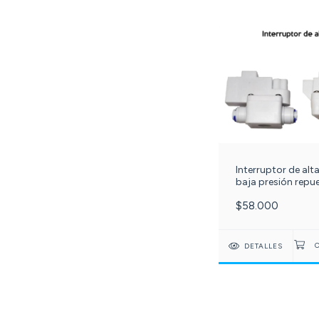
Interruptor de alta
baja presión repu
para filtro de osm
$58.000
inversa. c-36-167-
DETALLES