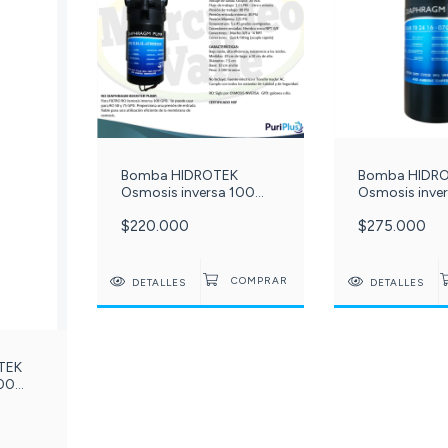
Bomba HIDROTEK
Bomba HIDR
Osmosis inversa 100
Osmosis inve
Galones c -215-
Galones c -0
$220.000
$275.000
DETALLES
DETALLES
TEK
100