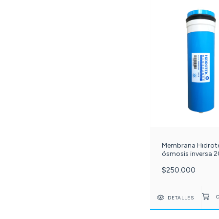
Membrana Hidrot
ósmosis inversa 
galones c -010-
$250.000
DETALLES