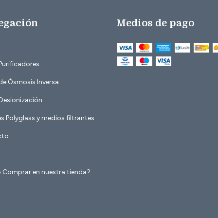
egación
Medios de pago
 Purificadores
 de Ósmosis Inversa
 Desionización
 Polyglass y medios filtrantes
cto
Comprar en nuestra tienda?