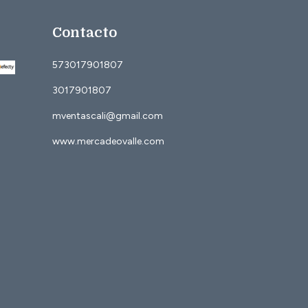
Contacto
573017901807
3017901807
mventascali@gmail.com
www.mercadeovalle.com