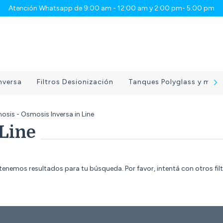
Atención Whatsapp de 9:00 am - 12:00 am y 2:00 pm- 5:00 pm
nversa
Filtros Desionización
Tanques Polyglass y medio
mosis
-
Osmosis Inversa in Line
 Line
tenemos resultados para tu búsqueda. Por favor, intentá con otros filt