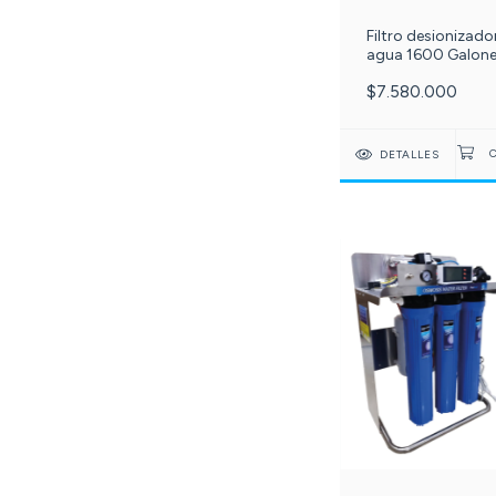
Filtro desionizado
agua 1600 Galone
día ósmosis inver
$7.580.000
etapas con luz uv
PuriPlus c-591-
DETALLES