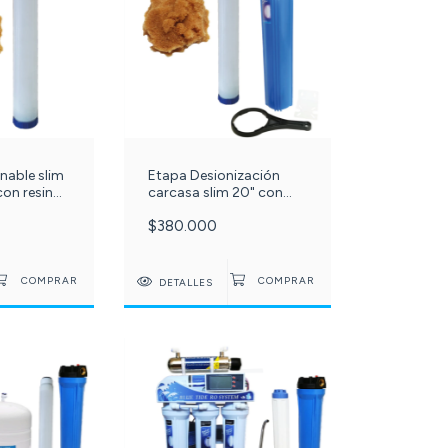
nable slim
Etapa Desionización
on resina
carcasa slim 20" con
 900
Resina mixta SEPLITE
$380.000
itros C-
MB28 900 gramos c
-557-
DETALLES