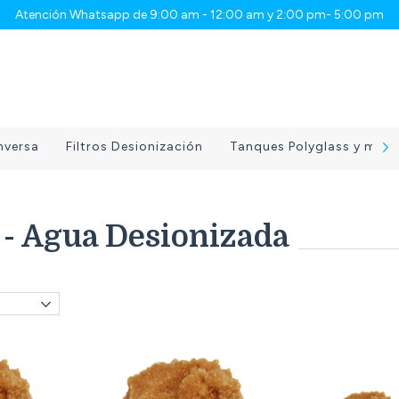
Atención Whatsapp de 9:00 am - 12:00 am y 2:00 pm- 5:00 pm
nversa
Filtros Desionización
Tanques Polyglass y medio
 - Agua Desionizada