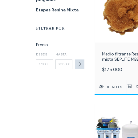
Etapas Resina Mixta
FILTRAR POR
Precio
Medio filtrante Re
DESDE
HASTA
mixta SEPLITE MB
900 gramos - 1.2 
$175.000
para cartucho rell
Slim 20 pulgadas
DETALLES