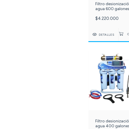
Filtro desionizaci
agua 600 galones
ósmosis inversa 6
$4.220.000
etapas PuriPlus - r
mixta Seplite c- 6
DETALLES
Filtro desionizaci
agua 400 galones