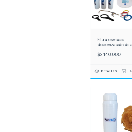
Filtro osmosis
desionización de 
100 galones día 6
$2.140.000
etapas - LCD - Pur
-595-
DETALLES