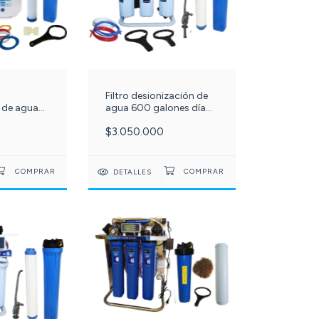
s
Filtro desionización de
 de agua
agua 600 galones día
a 6 etapas
ósmosis inversa 6
$3.050.000
us c -597-
etapas c -620-
DETALLES