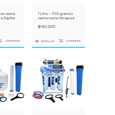
tros resina
1 Litro – 700 gramos
ra Seplite
resina mixta Ultrapura
-
Seplite MB28 - c-364-
$140.000
DETALLES