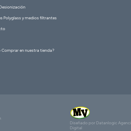
 Desionización
 Polyglass y medios filtrantes
cto
Comprar en nuestra tienda?
s.
Diseñado por Datanlogic
Agenc
Digital