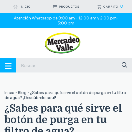
0
INICIO
PRODUCTOS
CARRITO
Atención Whatsapp de 9:00 am - 12:00 am y 2:00 pm-
5:00 pm
Inicio
-
Blog
-
¿Sabes para qué sirve el botón de purga en tu filtro
de agua? ¡Descúbrelo aquí!
¿Sabes para qué sirve el
botón de purga en tu
filtro de agua?